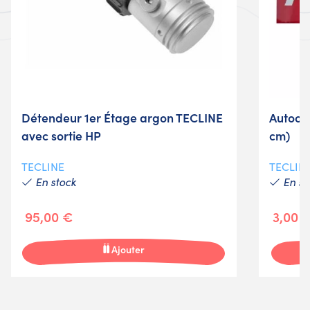
Détendeur 1er Étage argon TECLINE
Autoco
avec sortie HP
cm)
TECLINE
TECLIN
En stock
En st
95,00 €
3,00 
Ajouter