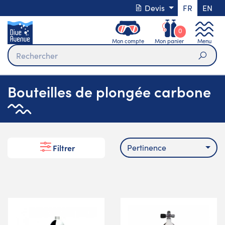
Devis
FR
EN
0
Mon compte
Mon panier
Menu
Rech
Bouteilles de plongée carbone
Pertinence
Filtrer