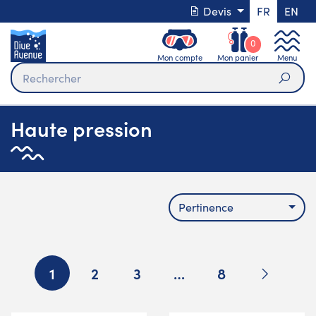
Devis
FR
EN
0
Mon compte
Mon panier
Menu
Rech
Haute pression
Pertinence
Suivant
1
2
3
…
8