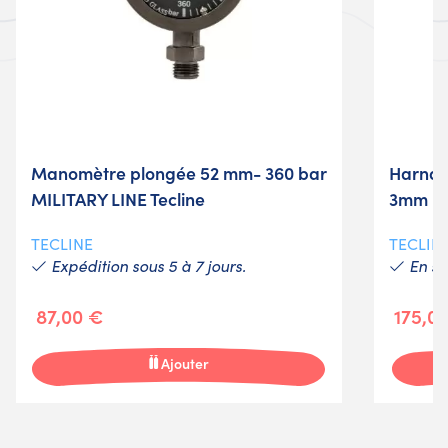
Manomètre plongée 52 mm- 360 bar
Harnai
MILITARY LINE Tecline
3mm
TECLINE
TECLIN
Expédition sous 5 à 7 jours.
En st
87,00 €
175,0
Ajouter