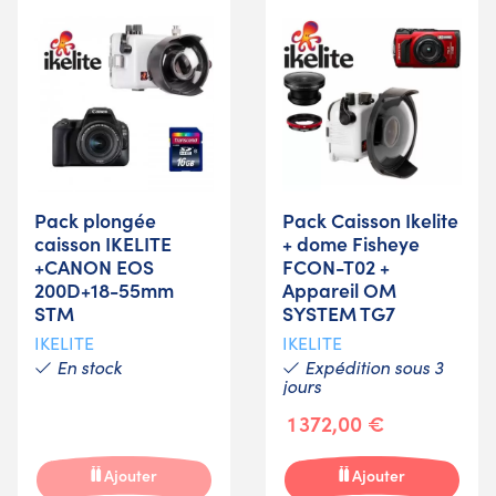
Pack plongée
Pack Caisson Ikelite
caisson IKELITE
+ dome Fisheye
+CANON EOS
FCON-T02 +
200D+18-55mm
Appareil OM
STM
SYSTEM TG7
IKELITE
IKELITE
En stock
Expédition sous 3
jours
1 372,00 €
Ajouter
Ajouter