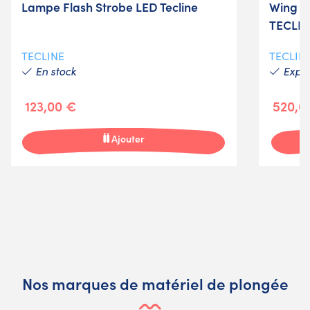
Lampe Flash Strobe LED Tecline
Wing Pe
TECLIN
TECLINE
TECLIN
En stock
Expéd
123,00 €
520,0
Ajouter
Nos marques de matériel de plongée