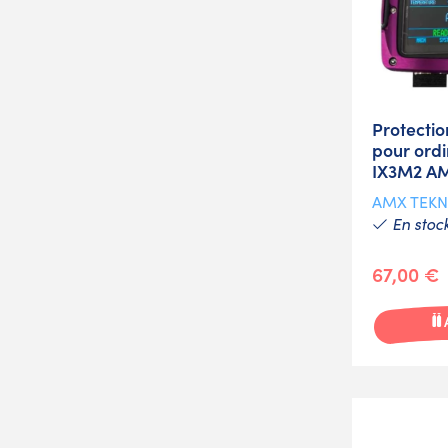
Protectio
pour ordi
IX3M2 A
AMX TEK
En stoc
67,00 €