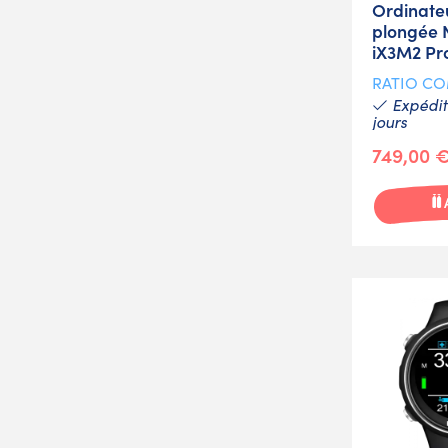
Ordinate
plongée N
iX3M2 Pr
RATIO C
Expéditi
jours
749,00 