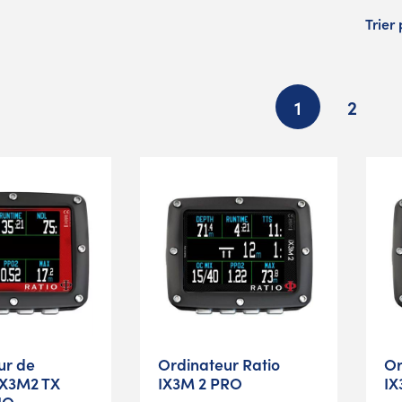
Trier 
1
2
ur de
Ordinateur Ratio
Or
iX3M2 TX
IX3M 2 PRO
IX
IO