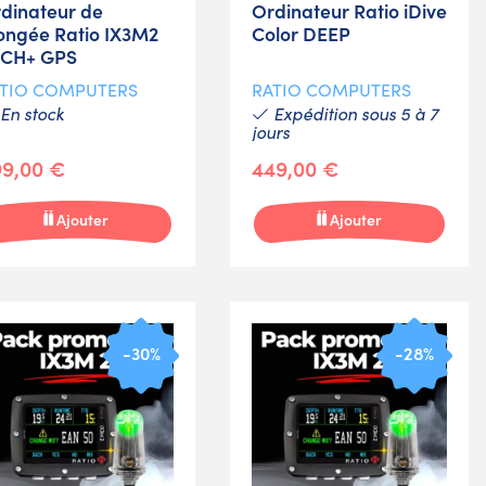
dinateur de
Ordinateur Ratio iDive
ongée Ratio IX3M2
Color DEEP
ECH+ GPS
TIO COMPUTERS
RATIO COMPUTERS
En stock
Expédition sous 5 à 7
jours
9,00 €
449,00 €
Ajouter
Ajouter
-30%
-28%