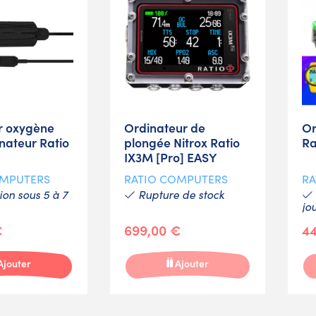
r oxygène
Ordinateur de
Or
nateur Ratio
plongée Nitrox Ratio
Ra
IX3M [Pro] EASY
OMPUTERS
RATIO COMPUTERS
RA
on sous 5 à 7
Rupture de stock
jo
€
699,00 €
44
Ajouter
Ajouter