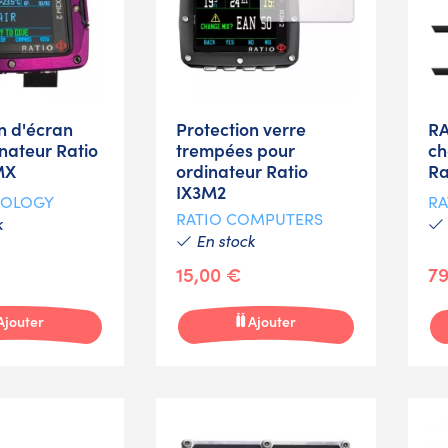
n d'écran
Protection verre
RA
nateur Ratio
trempées pour
ch
MX
ordinateur Ratio
Ra
IX3M2
NOLOGY
RA
RATIO COMPUTERS
k
En stock
15,00 €
79
Ajouter
Ajouter