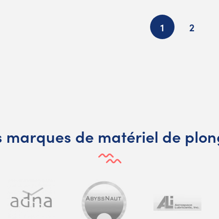
1
2
 marques de matériel de plo