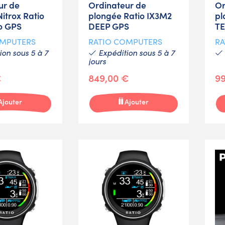
ur de
Ordinateur de
Or
itrox Ratio
plongée Ratio IX3M2
pl
o GPS
DEEP GPS
T
OMPUTERS
RATIO COMPUTERS
RA
on sous 5 à 7
Expédition sous 5 à 7
jours
€
849,00 €
99
Ajouter
Ajouter