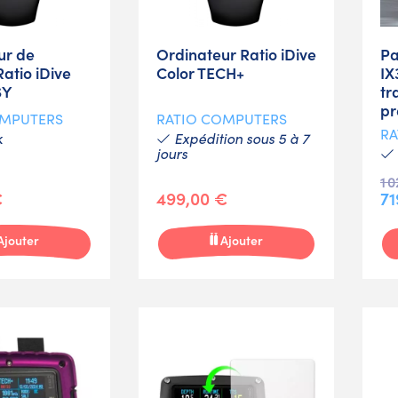
ur de
Ordinateur Ratio iDive
Pa
atio iDive
Color TECH+
IX
SY
tr
pr
OMPUTERS
RATIO COMPUTERS
RA
k
Expédition sous 5 à 7
jours
1 
€
499,00 €
71
Ajouter
Ajouter