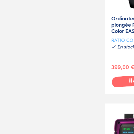
Ordinate
plongée R
Color EA
RATIO C
En stoc
399,00 