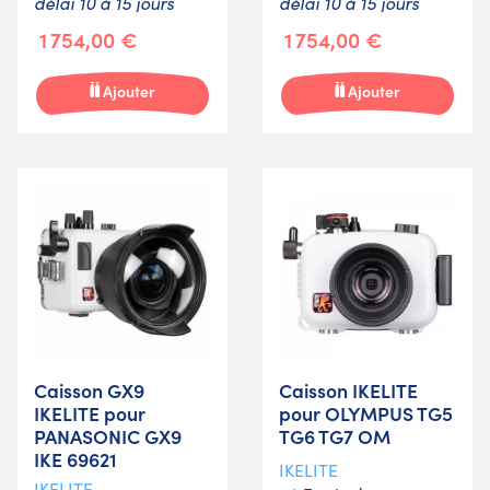
délai 10 à 15 jours
délai 10 à 15 jours
1 754,00 €
1 754,00 €
Ajouter
Ajouter
Caisson GX9
Caisson IKELITE
IKELITE pour
pour OLYMPUS TG5
PANASONIC GX9
TG6 TG7 OM
IKE 69621
IKELITE
IKELITE