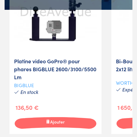
Platine video GoPro® pour
Bi-Boute
phares BIGBLUE 2600/3100/5500
2x12 lit
Lm
WORTHI
BIGBLUE
Expédit
En stock
136,50 €
1 650,0
Ajouter