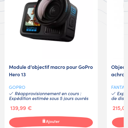
Module d’objectif macro pour GoPro
Objecti
Hero 13
achrom
GOPRO
FANTAS
Réapprovisionnement en cours :
Expéd
Expédition estimée sous 5 jours ouvrés
de dispo
139,99 €
215,0
Ajouter