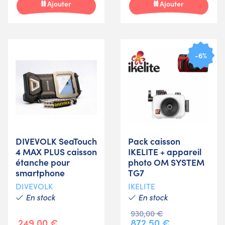
Ajouter
Ajouter
-6%
DIVEVOLK SeaTouch
Pack caisson
4 MAX PLUS caisson
IKELITE + appareil
étanche pour
photo OM SYSTEM
smartphone
TG7
DIVEVOLK
IKELITE
En stock
En stock
930,00 €
249,00 €
872,50 €