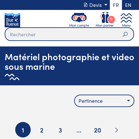
Devis
FR
EN
0
Mon compte
Mon panier
Menu
Rech
Matériel photographie et video
sous marine
Pertinence
Suivant
1
2
3
…
20