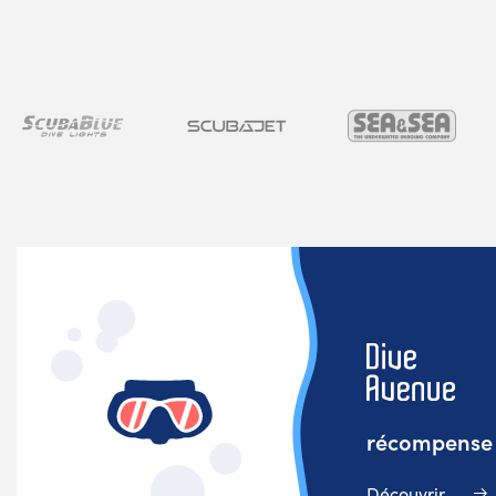
récompense v
Découvrir