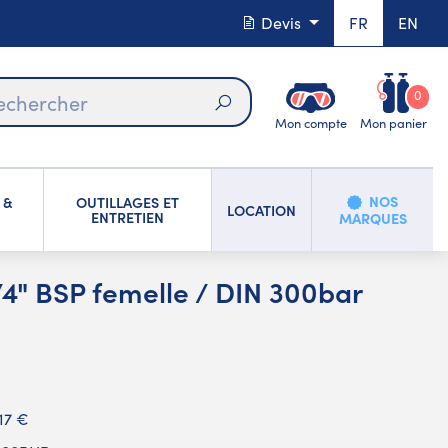
Devis
FR
EN
0
Mon compte
Mon panier
Rechercher
NOS
 &
OUTILLAGES ET
LOCATION
ENTRETIEN
MARQUES
4" BSP femelle / DIN 300bar
17 €