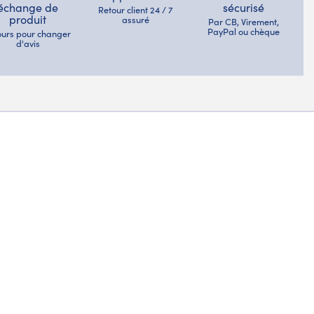
échange de
sécurisé
Retour client 24 / 7
produit
assuré
Par CB, Virement,
PayPal ou chèque
jours pour changer
d'avis