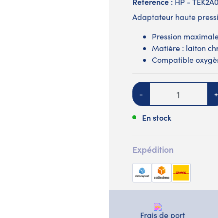
Reference :
HP - TEK2A
Adaptateur haute pressi
Pression maximale
Matière : laiton c
Compatible oxygè
Quantité
-
+
En stock
Expédition
Frais de port