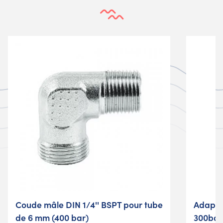
Coude mâle DIN 1/4'' BSPT pour tube
Adapta
de 6 mm (400 bar)
300bar