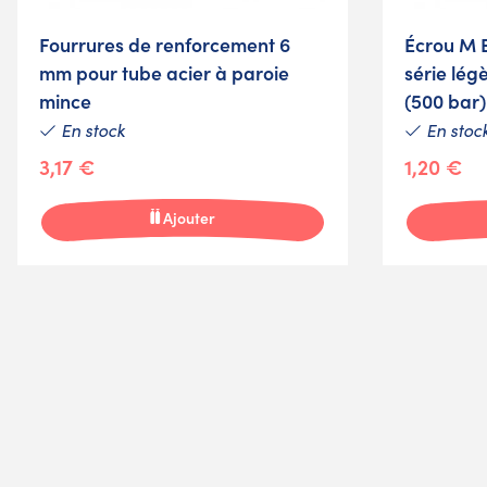
Fourrures de renforcement 6
Écrou M 
mm pour tube acier à paroie
série lég
mince
(500 bar)
En stock
En stoc
3,17 €
1,20 €
Ajouter