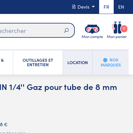
Devis
FR
EN
0
Mon compte
Mon panier
Rechercher
NOS
 &
OUTILLAGES ET
LOCATION
ENTRETIEN
MARQUES
IN 1/4'' Gaz pour tube de 8 mm
58 €