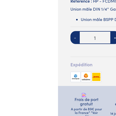
Reference :
HP - FCDM
Union mâle DIN 1/4'' G
Union mâle BSPP DI
Quantité
-
+
Expédition
Frais de port
gratuit
A partir de 89€ pour
la France* *Voir
14 