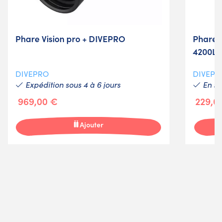
Phare Vision pro + DIVEPRO
Phare 
4200Lm
DIVEPRO
DIVEPR
Expédition sous 4 à 6 jours
En st
969,00 €
229,0
Ajouter