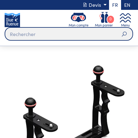
Devis
FR
EN
0
Mon compte
Mon panier
Menu
Rech