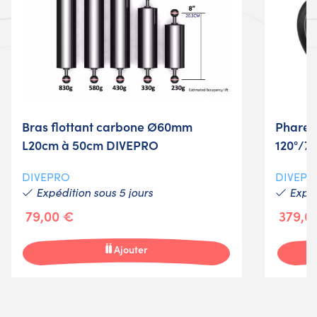
Bras flottant carbone Ø60mm
Phare 
L20cm à 50cm DIVEPRO
120°/7°
DIVEPRO
DIVEPR
Expédition sous 5 jours
Expéd
79,00 €
379,0
Ajouter