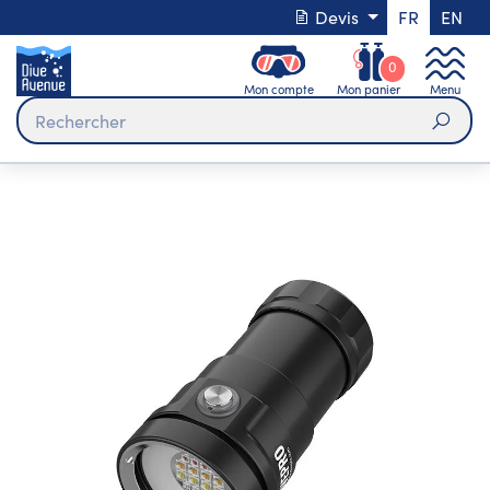
Devis
FR
EN
0
Mon compte
Mon panier
Menu
Rech