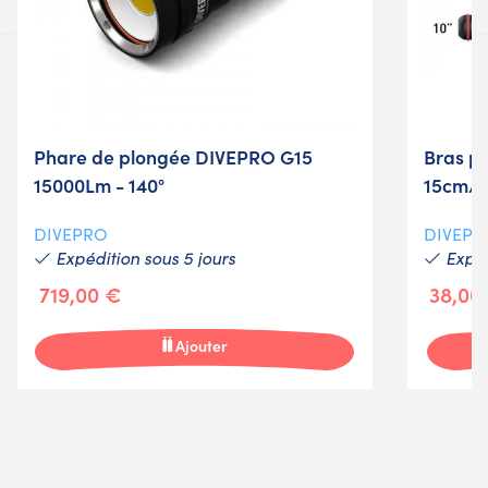
Phare de plongée DIVEPRO G15
Bras p
15000Lm - 140°
15cm/2
DIVEPRO
DIVEPR
Expédition sous 5 jours
Expéd
719,00 €
38,00
Ajouter