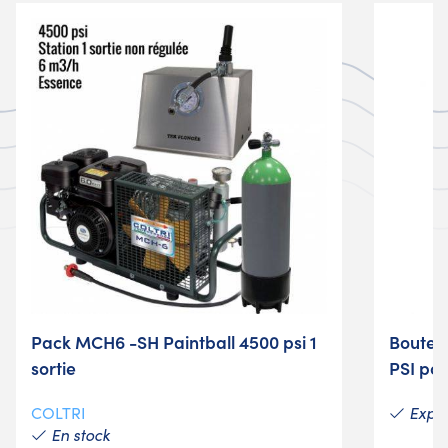
Pack MCH6 -SH Paintball 4500 psi 1
Bouteil
sortie
PSI pour
Expéd
COLTRI
En stock