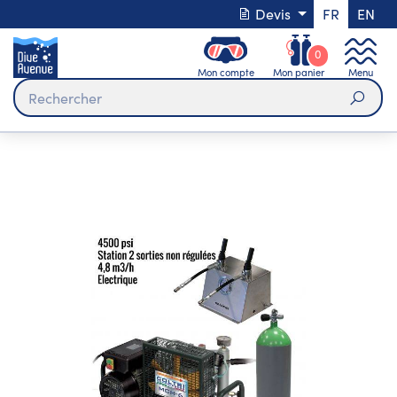
Devis
FR
EN
0
Mon compte
Mon panier
Menu
Rech