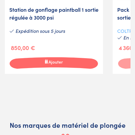
Station de gonflage paintball 1 sortie
Pack M
régulée à 3000 psi
sorties
Expédition sous 5 jours
COLTRI
En st
850,00 €
4 360
Ajouter
Nos marques de matériel de plongée