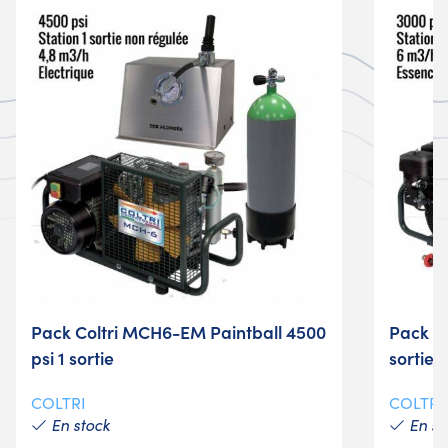
Pack Coltri MCH6-EM Paintball 4500
Pack M
psi 1 sortie
sortie
COLTRI
COLTRI
En stock
En st