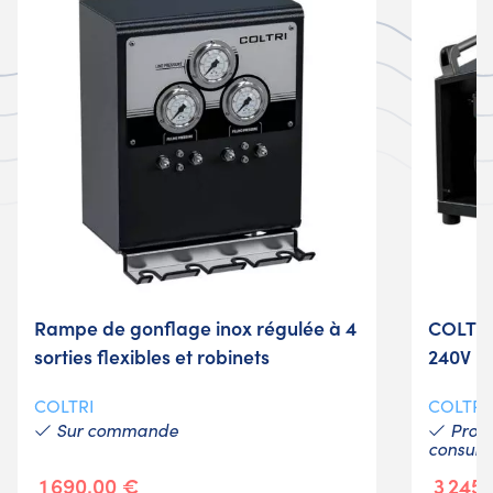
Rampe de gonflage inox régulée à 4
COLTRI
sorties flexibles et robinets
240V 
COLTRI
COLTRI
Sur commande
Produ
consult
1 690,00 €
3 245