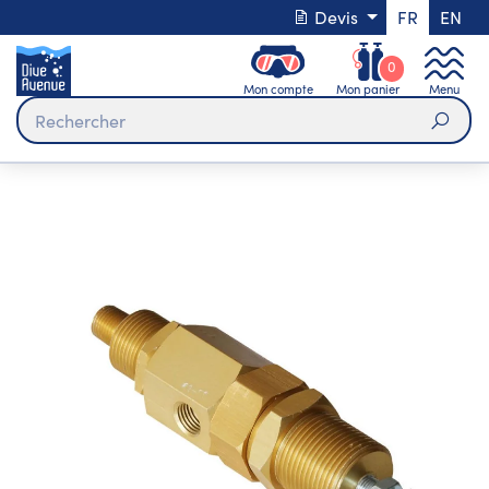
Devis
FR
EN
0
Mon compte
Mon panier
Menu
Rech