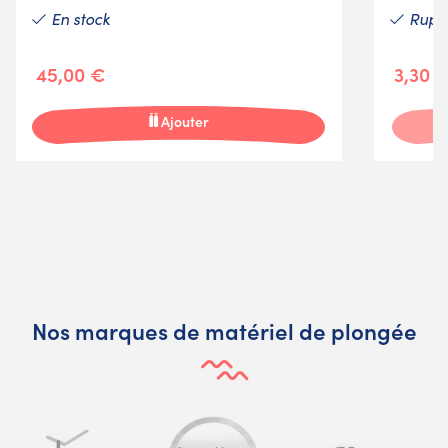
En stock
Ruptu
45,00 €
3,30 
Ajouter
Nos marques de matériel de plongée