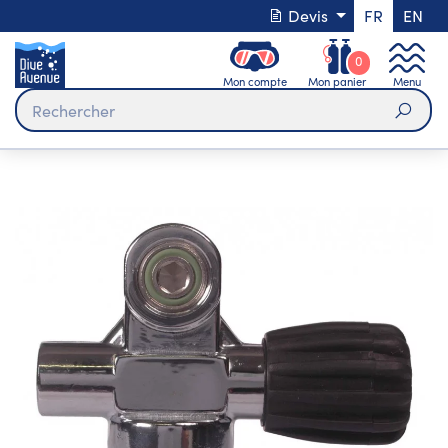
Devis
FR
EN
0
Mon compte
Mon panier
Menu
Rech