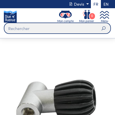
Devis
FR
EN
0
Mon compte
Mon panier
Menu
Rech