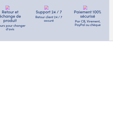
Retour et
Support 24 / 7
Paiement 100%
échange de
sécurisé
Retour client 24 / 7
produit
assuré
Par CB, Virement,
PayPal ou chèque
jours pour changer
d'avis