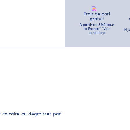
Frais de port
gratuit
A partir de 89€ pour
la France* *Voir
14 
conditions
t calcaire ou dégraisser par