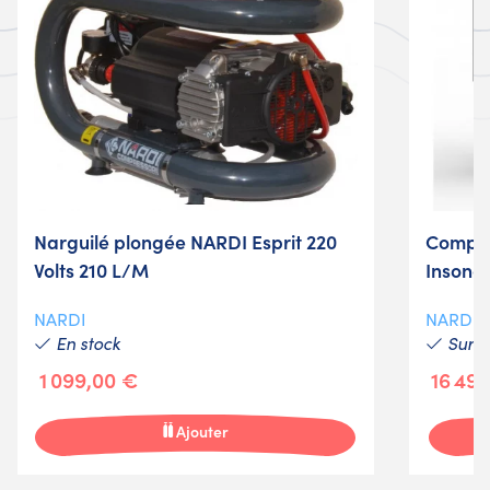
Narguilé plongée NARDI Esprit 220
Compre
Volts 210 L/M
Insono
NARDI
NARDI
En stock
Sur 
1 099,00 €
16 49
Ajouter