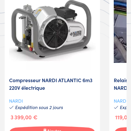
Compresseur NARDI ATLANTIC 6m3
Relais 
220V électrique
NARDI
NARDI
NARDI
Expédition sous 2 jours
Expéd
3 399,00 €
119,0
Ajouter