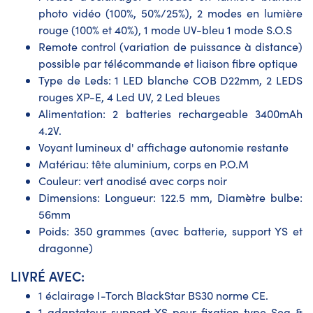
photo vidéo (100%, 50%/25%), 2 modes en lumière
rouge (100% et 40%), 1 mode UV-bleu 1 mode S.O.S
Remote control (variation de puissance à distance)
possible par télécommande et liaison fibre optique
Type de Leds: 1 LED blanche COB D22mm, 2 LEDS
rouges XP-E, 4 Led UV, 2 Led bleues
Alimentation: 2 batteries rechargeable 3400mAh
4.2V.
Voyant lumineux d' affichage autonomie restante
Matériau: tête aluminium, corps en P.O.M
Couleur: vert anodisé avec corps noir
Dimensions: Longueur: 122.5 mm, Diamètre bulbe:
56mm
Poids: 350 grammes (avec batterie, support YS et
dragonne)
LIVRÉ AVEC:
1 éclairage I-Torch BlackStar BS30 norme CE.
1 adaptateur support YS pour fixation type Sea &