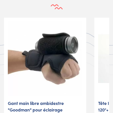
Gant main libre ambidextre
Tête I
"Goodman" pour éclairage
120°+ L