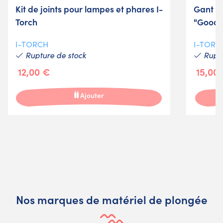
Kit de joints pour lampes et phares I-
Gant m
Torch
"Goodm
I-TORCH
I-TORC
Rupture de stock
Ruptu
12,00 €
15,00
Ajouter
Nos marques de matériel de plongée