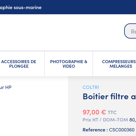
graphie sous-marine
ACCESSOIRES DE
PHOTOGRAPHIE &
COMPRESSEURS
PLONGEE
VIDEO
MELANGES
ur HP
COLTRI
Boitier filtr
97,00 €
TTC
Prix HT / DOM-TOM
80
Reference :
CSC000360