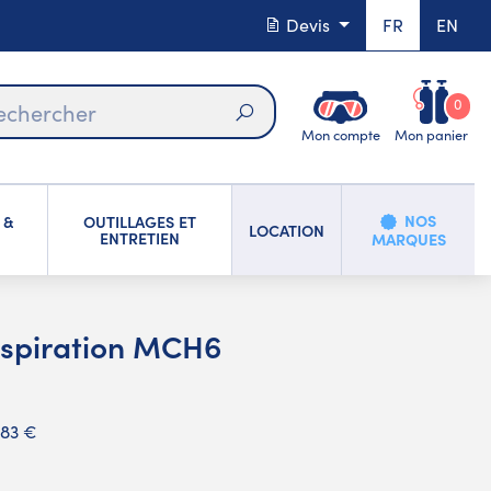
Devis
FR
EN
0
Mon compte
Mon panier
Rechercher
NOS
 &
OUTILLAGES ET
LOCATION
ENTRETIEN
MARQUES
e aspiration MCH6
,83 €