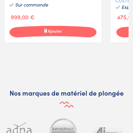
COLTRI
Sur commande
Expéd
999,00 €
475,0
Ajouter
Nos marques de matériel de plongée