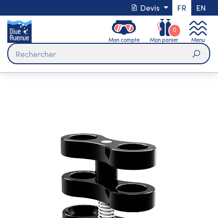
Devis
FR
EN
0
Mon compte
Mon panier
Menu
Rech