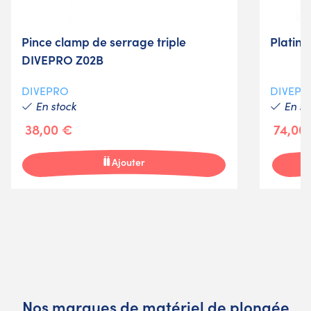
Pince clamp de serrage triple
Platin
DIVEPRO Z02B
DIVEPRO
DIVEPR
En stock
En st
38,00 €
74,00
Ajouter
Nos marques de matériel de plongée