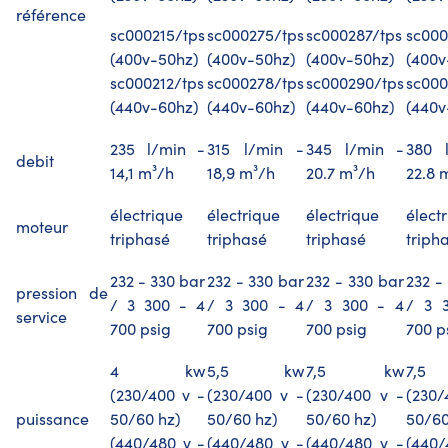
référence
sc000215/tps
sc000275/tps
sc000287/tps
sc000
(400v-50hz)
(400v-50hz)
(400v-50hz)
(400v
sc000212/tps
sc000278/tps
sc000290/tps
sc000
(440v-60hz)
(440v-60hz)
(440v-60hz)
(440v
235 l/min -
315 l/min -
345 l/min -
380 
debit
14,1 m³/h
18,9 m³/h
20.7 m³/h
22.8 
électrique
électrique
électrique
élect
moteur
triphasé
triphasé
triphasé
triph
232 - 330 bar
232 - 330 bar
232 - 330 bar
232 -
pression de
/ 3 300 - 4
/ 3 300 - 4
/ 3 300 - 4
/ 3 
service
700 psig
700 psig
700 psig
700 p
4 kw
5,5 kw
7,5 kw
7,
(230/400 v -
(230/400 v -
(230/400 v -
(230/
puissance
50/60 hz)
50/60 hz)
50/60 hz)
50/60
(440/480 v -
(440/480 v -
(440/480 v -
(440/