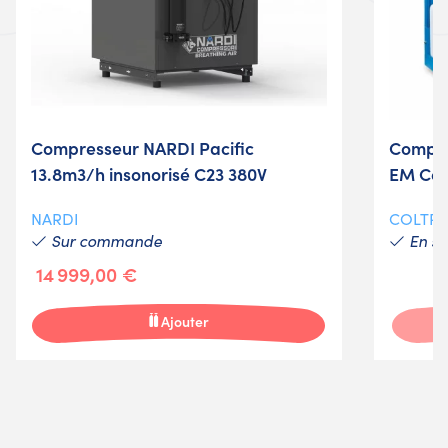
Compresseur NARDI Pacific
Compr
13.8m3/h insonorisé C23 380V
EM Com
NARDI
COLTRI
Sur commande
En st
14 999,00 €
Ajouter