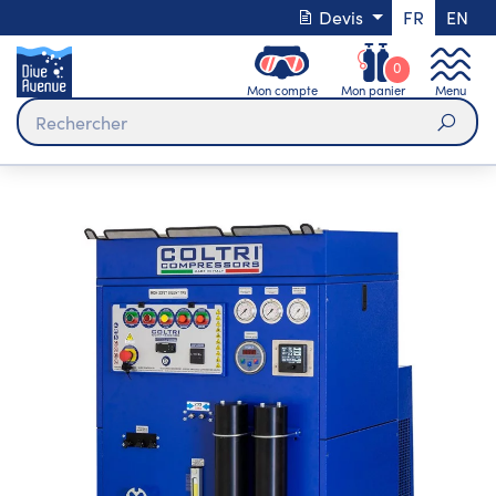
Devis
FR
EN
0
Mon compte
Mon panier
Menu
Rech