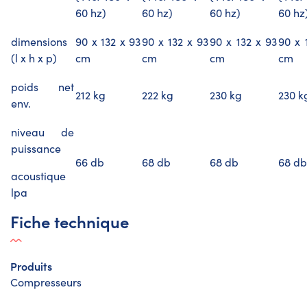
60 hz)
60 hz)
60 hz)
60 hz
dimensions
90 x 132 x 93
90 x 132 x 93
90 x 132 x 93
90 x 
(l x h x p)
cm
cm
cm
cm
poids net
212 kg
222 kg
230 kg
230 k
env.
niveau de
puissance
66 db
68 db
68 db
68 db
acoustique
lpa
Fiche technique
Produits
Compresseurs