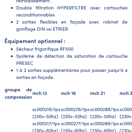
refroidissement.
Double filtration HYPERFILTRE avec cartouches
reconditionnables
2 sorties flexibles en façade avec robinet de
gonflage DIN ou ETRIER
Équipement optionnel :
Sécheur frigorifique RF500
Système de détection de saturation de cartouche
PRESEC
1 à 2 sorties supplémentaires pour passer jusqu'à 4
sorties en façade.
groupe de
mch 13
mch 16
mch 21
mch 
compression
sc000216/tps
sc000276/tps
sc000288/tps
sc000
(230v-50hz)
(230v-50hz)
(230v-50hz)
(230v
sc000217/tps
sc000277/tps
sc000289/tps
sc000
(230v-60hz)
(230v-60hz)
(230v-60hz)
(230v