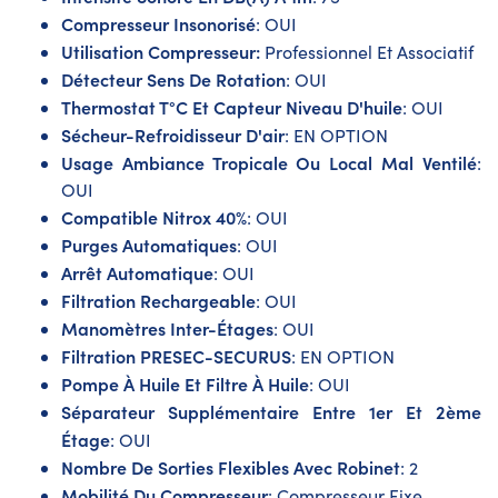
Compresseur Insonorisé
: OUI
Utilisation Compresseur:
Professionnel Et Associatif
Détecteur Sens De Rotation
: OUI
Thermostat T°C Et Capteur Niveau D'huile
: OUI
Sécheur-Refroidisseur D'air
: EN OPTION
Usage Ambiance Tropicale Ou Local Mal Ventilé
:
OUI
Compatible Nitrox 40%
: OUI
Purges Automatiques
: OUI
Arrêt Automatique
: OUI
Filtration Rechargeable
: OUI
Manomètres Inter-Étages
: OUI
Filtration PRESEC-SECURUS
: EN OPTION
Pompe À Huile Et Filtre À Huile
: OUI
Séparateur Supplémentaire Entre 1er Et 2ème
Étage
: OUI
Nombre De Sorties Flexibles Avec Robinet
: 2
Mobilité Du Compresseur
: Compresseur Fixe