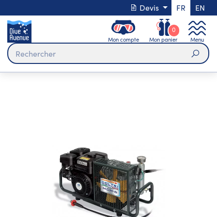
Devis
FR
EN
0
Mon compte
Mon panier
Menu
Rech