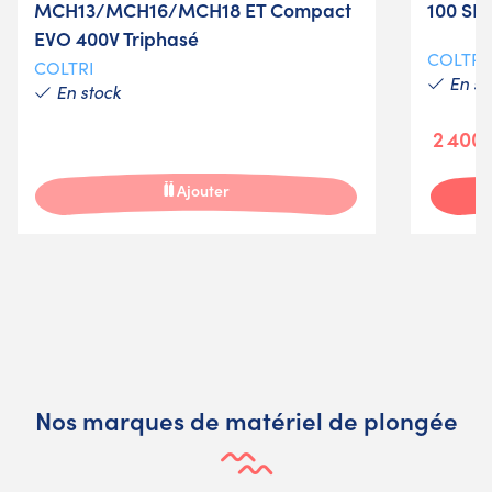
MCH13/MCH16/MCH18 ET Compact
100 SK
EVO 400V Triphasé
COLTRI
COLTRI
En st
En stock
2 400
Ajouter
Nos marques de matériel de plongée