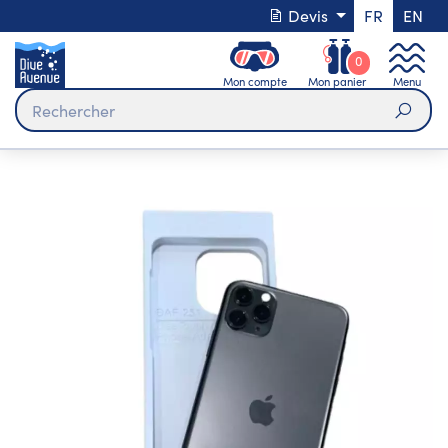
Devis
FR
EN
0
Mon compte
Mon panier
Menu
Rech