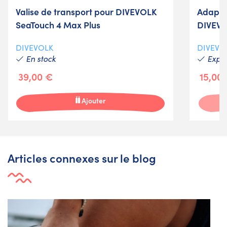
Valise de transport pour DIVEVOLK
Adapta
SeaTouch 4 Max Plus
DIVEVO
DIVEVOLK
DIVEVO
En stock
Expéd
39,00 €
15,00
Ajouter
Articles connexes sur le blog