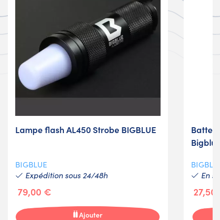
Lampe flash AL450 Strobe BIGBLUE
Batteri
Bigblu
BIGBLUE
BIGBLU
Expédition sous 24/48h
En st
79,00 €
27,50
Ajouter