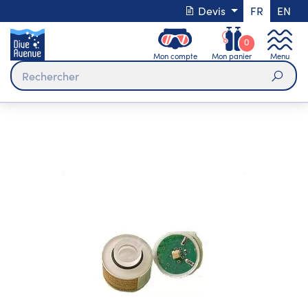
Devis
FR
EN
0
Mon compte
Mon panier
Menu
Rech