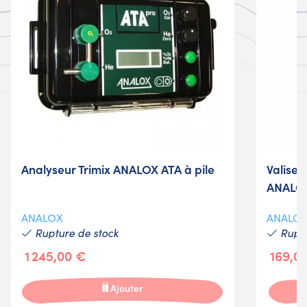
Analyseur Trimix ANALOX ATA à pile
Valise 
ANALO
ANALOX
ANALO
Rupture de stock
Ruptu
1 245,00 €
169,0
Ajouter