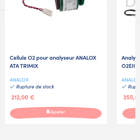
Cellule O2 pour analyseur ANALOX
Analys
ATA TRIMIX
O2EII 
ANALOX
ANALO
Rupture de stock
Ruptu
212,00 €
355,0
Ajouter