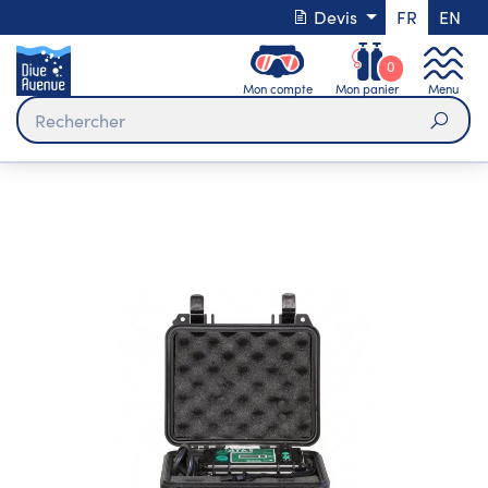
Devis
FR
EN
0
Mon compte
Mon panier
Menu
Rech