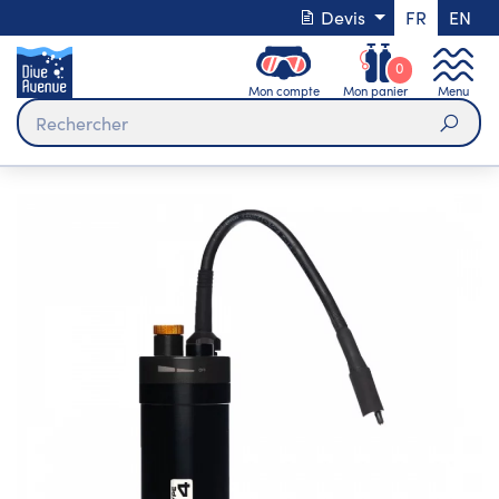
Devis
FR
EN
0
Mon compte
Mon panier
Menu
Rech