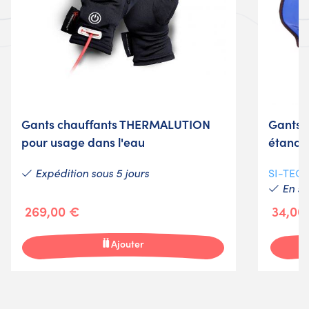
Gants chauffants THERMALUTION
Gants 
pour usage dans l'eau
étanch
Expédition sous 5 jours
SI-TEC
En st
269,00 €
34,00
Ajouter