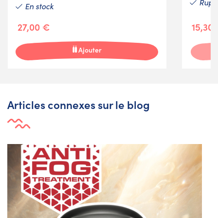
Ruptu
En stock
27,00 €
15,30
Ajouter
Articles connexes sur le blog