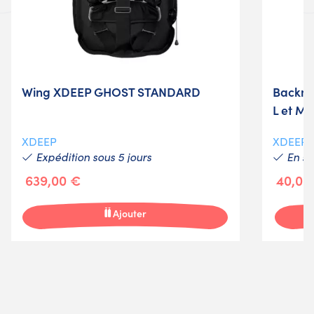
Wing XDEEP GHOST STANDARD
Backmo
L et M
XDEEP
XDEEP
Expédition sous 5 jours
En st
639,00 €
40,00
Ajouter