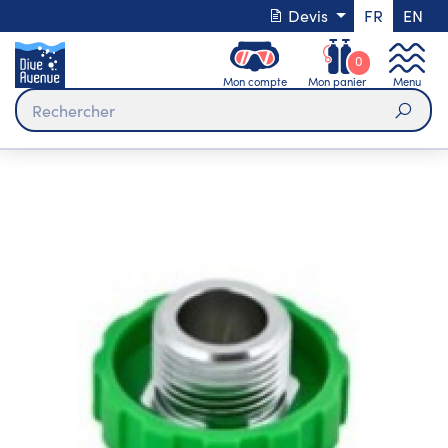
Devis
FR
EN
0
Mon compte
Mon panier
Menu
Rech