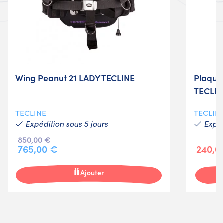
Wing Peanut 21 LADY TECLINE
Plaque
TECLIN
TECLINE
TECLIN
Expédition sous 5 jours
Expéd
850,00 €
765,00 €
240,0
Ajouter