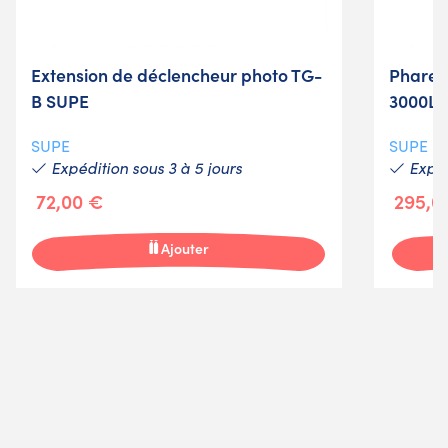
Extension de déclencheur photo TG-
Phare 
B SUPE
3000L
SUPE
SUPE
Expédition sous 3 à 5 jours
Expéd
72,00 €
295,0
Ajouter