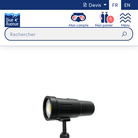
Devis
FR
EN
0
Mon compte
Mon panier
Menu
Rech