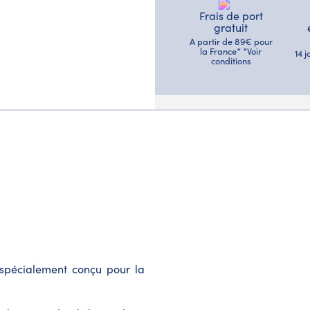
Frais de port
gratuit
A partir de 89€ pour
la France* *Voir
14 
conditions
spécialement conçu pour la