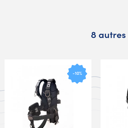
8 autres
-10%