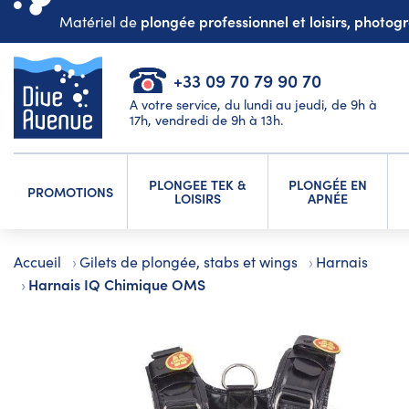
plongée professionnel et loisirs, photo
Matériel de
+33 09 70 79 90 70
A votre service, du lundi au jeudi, de 9h à
17h, vendredi de 9h à 13h.
PLONGEE TEK &
PLONGÉE EN
PROMOTIONS
LOISIRS
APNÉE
Accueil
Gilets de plongée, stabs et wings
Harnais
Harnais IQ Chimique OMS