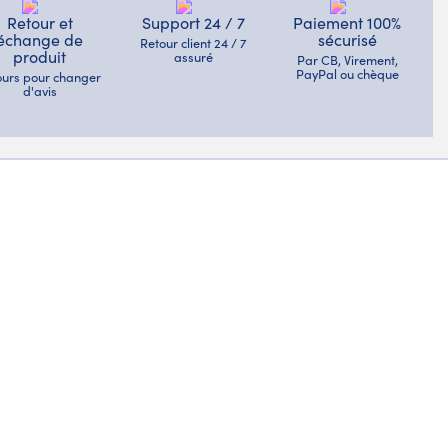
Retour et
Support 24 / 7
Paiement 100%
échange de
sécurisé
Retour client 24 / 7
produit
assuré
Par CB, Virement,
PayPal ou chèque
jours pour changer
d'avis