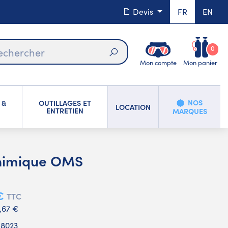
Devis
FR
EN
0
Mon compte
Mon panier
Rechercher
NOS
 &
OUTILLAGES ET
LOCATION
ENTRETIEN
MARQUES
Chimique OMS
€
TTC
1,67 €
18023