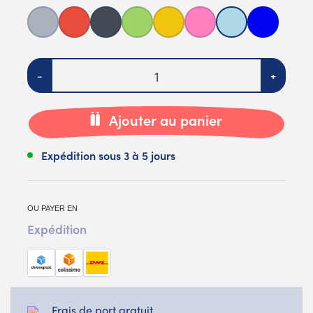
Gris
Rouge
Noir
Vert
Jaune
Rose
Bleu clair
Bleu foncé
Quantité
-
+
Ajouter au panier
Expédition sous 3 à 5 jours
OU PAYER EN
Expédition
Frais de port gratuit