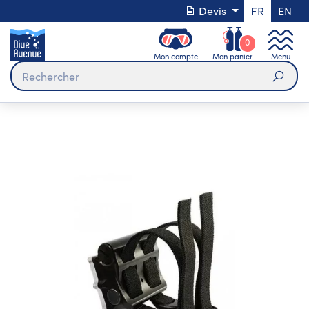
Devis
FR
EN
0
Mon compte
Mon panier
Menu
Rech