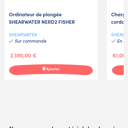
Ordinateur de plongée
Charge
SHEARWATER NERD2 FISHER
cordon
SHEARWATER
SHEAR
Sur commande
En st
2 390,00 €
61,00
Ajouter