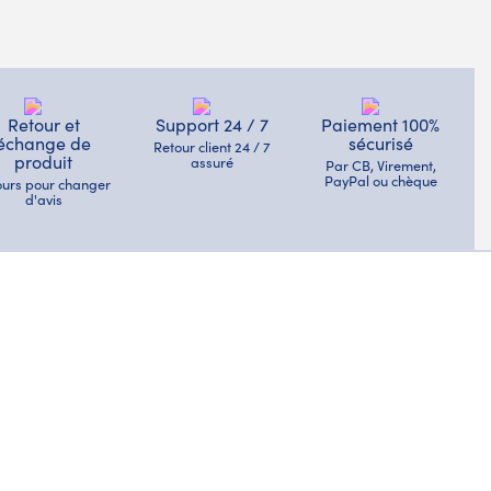
Retour et
Support 24 / 7
Paiement 100%
échange de
sécurisé
Retour client 24 / 7
produit
assuré
Par CB, Virement,
PayPal ou chèque
jours pour changer
d'avis