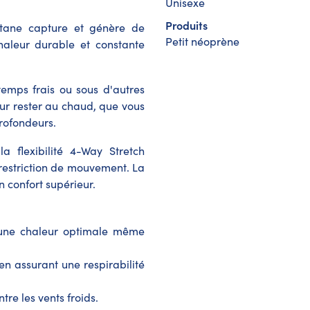
Unisexe
Produits
tane capture et génère de
Petit néoprène
chaleur durable et constante
emps frais ou sous d'autres
our rester au chaud, que vous
profondeurs.
 flexibilité 4-Way Stretch
 restriction de mouvement. La
un confort supérieur.
t une chaleur optimale même
n assurant une respirabilité
re les vents froids.