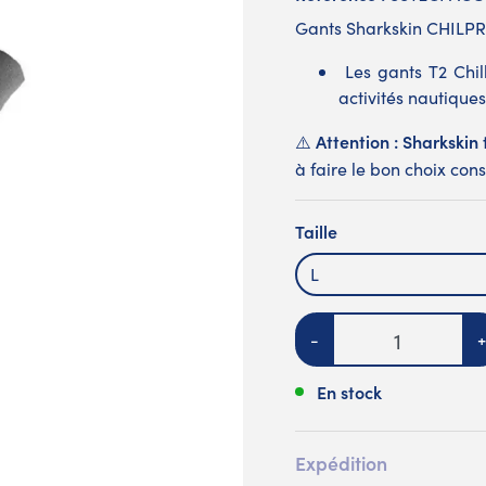
Gants Sharkskin CHILP
Les gants T2 Chill
activités nautique
Attention : Sharkskin t
⚠️
à faire le bon choix co
Taille
L
Quantité
-
+
En stock
Expédition