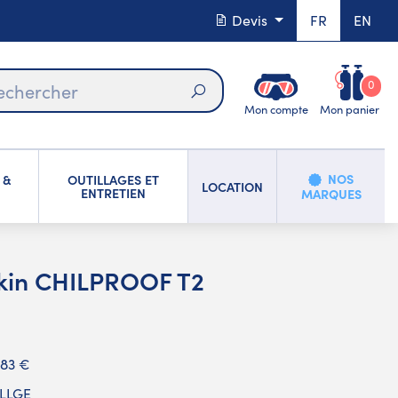
Devis
FR
EN
0
Mon compte
Mon panier
Rechercher
NOS
 &
OUTILLAGES ET
LOCATION
ENTRETIEN
MARQUES
kin CHILPROOF T2
,83 €
LLGE