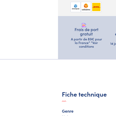
Frais de port
gratuit
A partir de 89€ pour
la France* *Voir
14 
conditions
Fiche technique
Genre