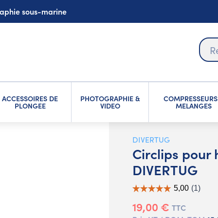
graphie sous-marine
ACCESSOIRES DE
PHOTOGRAPHIE &
COMPRESSEURS
PLONGEE
VIDEO
MELANGES
DIVERTUG
Circlips pour
DIVERTUG
19,00 €
TTC