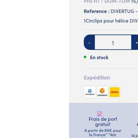
Prix HT / DOM-TOM
15
Reference :
DIVERTUG -
1Circlips pour hélice D
Quantité
-
+
En stock
Expédition
Frais de port
gratuit
A partir de 89€ pour
la France* *Voir
14 