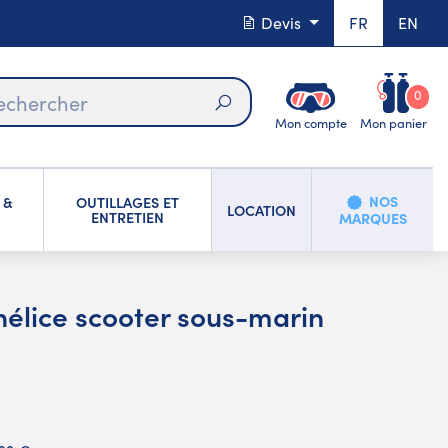
Devis
FR
EN
0
Mon compte
Mon panier
Rechercher
NOS
 &
OUTILLAGES ET
LOCATION
ENTRETIEN
MARQUES
 hélice scooter sous-marin