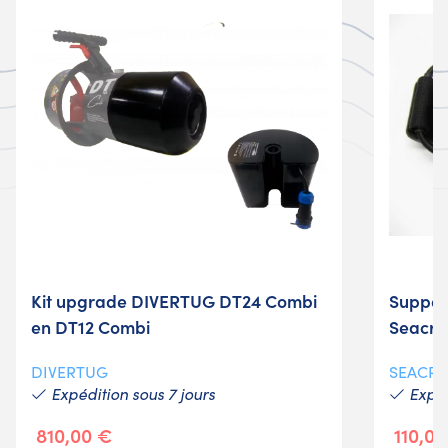
Kit upgrade DIVERTUG DT24 Combi
Support
en DT12 Combi
Seacra
DIVERTUG
SEACRA
Expédition sous 7 jours
Expéd
810,00 €
110,0