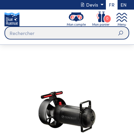
Devis
FR
EN
0
Mon compte
Mon panier
Menu
Rech