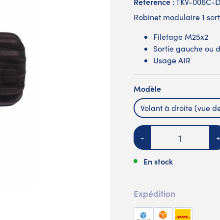
Reference :
TKV-006C-
Robinet modulaire 1 sor
Filetage M25x2
Sortie gauche ou d
Usage AIR
Modèle
Volant à droite (vue d
Quantité
-
+
En stock
Expédition