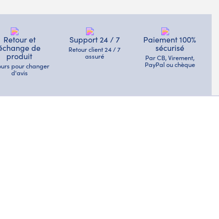
Retour et
Support 24 / 7
Paiement 100%
échange de
sécurisé
Retour client 24 / 7
produit
assuré
Par CB, Virement,
PayPal ou chèque
jours pour changer
d'avis