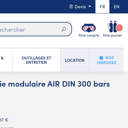
Devis
FR
EN
0
Mon compte
Mon panier
Rechercher
NOS
 &
OUTILLAGES ET
LOCATION
ENTRETIEN
MARQUES
tie modulaire AIR DIN 300 bars
,17 €