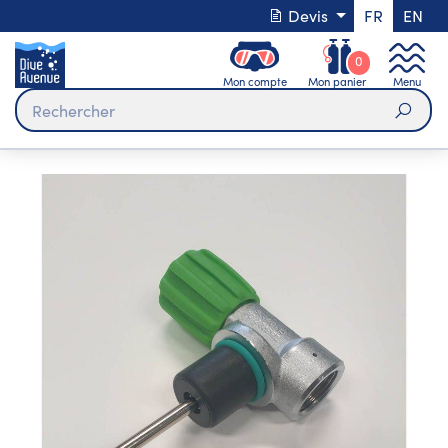
Devis
FR
EN
0
Mon compte
Mon panier
Menu
Rech