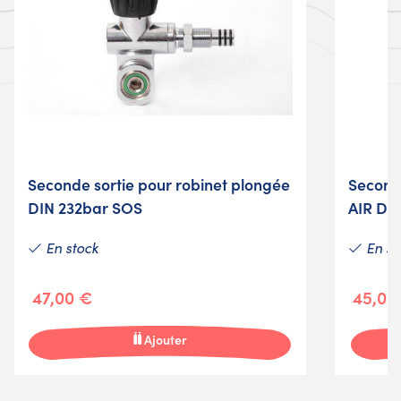
Seconde sortie pour robinet plongée
Second 
DIN 232bar SOS
AIR DI
En stock
En st
47,00 €
45,00
Ajouter